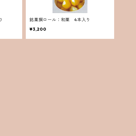
り
銘菓撰ロール：和栗 4本入り
¥3,200