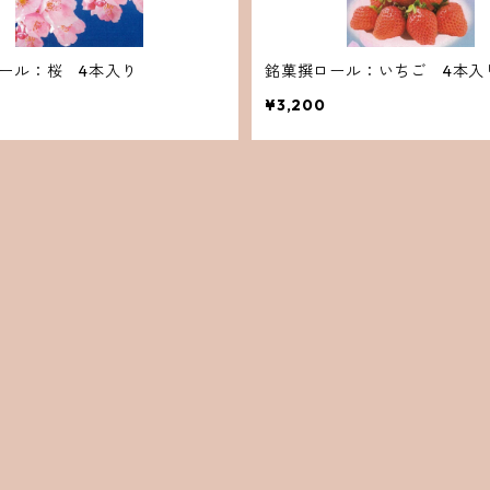
ール：桜 4本入り
銘菓撰ロール：いちご 4本入
¥3,200