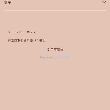
菓子
羊羹
ロールケーキ
プライバシーポリシー
特定商取引法に基づく表記
歌舞伎
© 天草高校
Powered by
くまモン