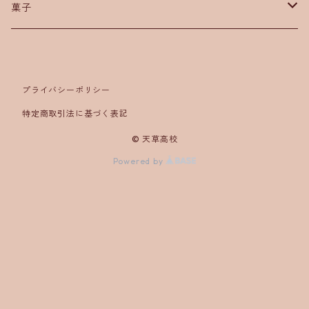
菓子
羊羹
ロールケーキ
プライバシーポリシー
特定商取引法に基づく表記
歌舞伎
© 天草高校
Powered by
くまモン