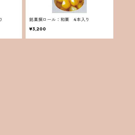
り
銘菓撰ロール：和栗 4本入り
¥3,200