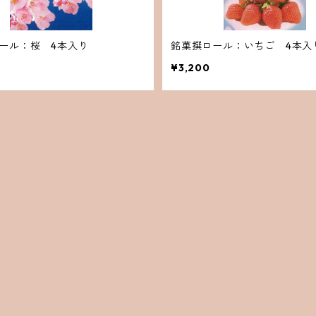
ール：桜 4本入り
銘菓撰ロール：いちご 4本入
¥3,200